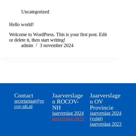
Uncategorized
Hello world!
Welcome to WordPress. This is your first post. Edit
or delete it, then start writing!
admin
3 november 2024
Contact
Jaarverslage
Jaarverslage
n ROCOV-
n OV
secretariaat@
ro
cov
-nh.nl
NH
Provincie
jaarverslag 2024
jaarverslag 2024
jaarverslag 2025
(volgt)
jaarverslag 2023