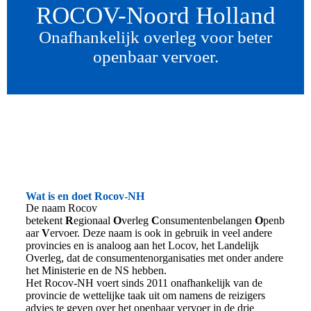
ROCOV-Noord Holland
Onafhankelijk overleg voor beter
openbaar vervoer.
Wat is en doet Rocov-NH
De naam Rocov
betekent
R
egionaal
O
verleg
C
onsumentenbelangen
O
penb
aar
V
ervoer. Deze naam is ook in gebruik in veel andere
provincies en is analoog aan het Locov, het Landelijk
Overleg, dat de consumentenorganisaties met onder andere
het Ministerie en de NS hebben.
Het Rocov-NH voert sinds 2011 onafhankelijk van de
provincie de wettelijke taak uit om namens de reizigers
advies te geven over het openbaar vervoer in de drie